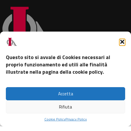
Ordine degli Ingegneri
Questo sito si avvale di Cookies necessari al
proprio funzionamento ed utili alle finalità
della Provincia di Alessandria
illustrate nella pagina della cookie policy.
Accetta
Indirizzo email per feedback accessibilità
:
info@ordingal.it
– Realizzazione
360Positive
Rifiuta
Home
News
Calendario
Cookie Policy
Privacy Policy