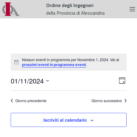
Ordine degli Ingegneri
della Provincia di Alessandria
Nessun eventi in programma per Novembre 1, 2024. Vai ai
Notice
prossimi eventi in programma eventi
.
Viste
Even
01/11/2024
Giorno
Viste
Seleziona
Navig
la
Navi
Giorno precedente
Giorno successivo
data.
Iscriviti al calendario