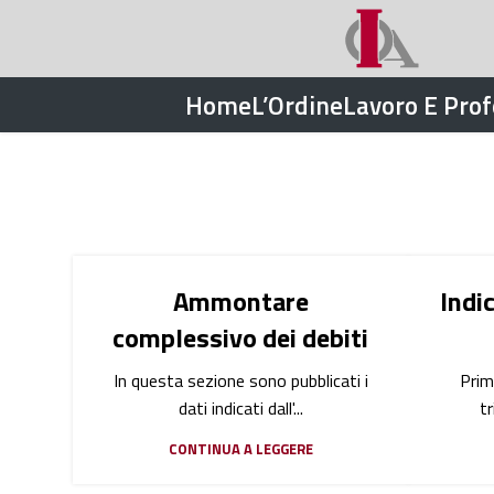
Home
L’Ordine
Lavoro E Pro
Ammontare
Indi
complessivo dei debiti
In questa sezione sono pubblicati i
Prim
dati indicati dall'...
tr
CONTINUA A LEGGERE