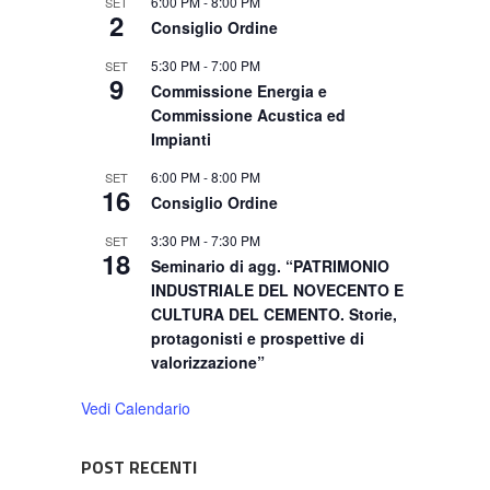
6:00 PM
-
8:00 PM
SET
2
Consiglio Ordine
5:30 PM
-
7:00 PM
SET
9
Commissione Energia e
Commissione Acustica ed
Impianti
6:00 PM
-
8:00 PM
SET
16
Consiglio Ordine
3:30 PM
-
7:30 PM
SET
18
Seminario di agg. “PATRIMONIO
INDUSTRIALE DEL NOVECENTO E
CULTURA DEL CEMENTO. Storie,
protagonisti e prospettive di
valorizzazione”
Vedi Calendario
POST RECENTI