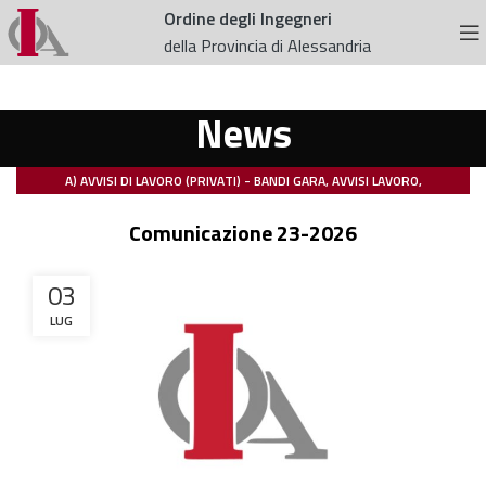
Ordine degli Ingegneri
della Provincia di Alessandria
News
A) AVVISI DI LAVORO (PRIVATI) - BANDI GARA, AVVISI LAVORO,
PARTECIPAZIONI COMMISSIONI (ENTI PUBBLICI)
Comunicazione 23-2026
,
,
C) COMUNICAZIONI DELL'ORDINE
,
G) NORMATIVA REGIONALE – ELENCHI SPECIALI - NORMATIVA VVF
NEWS
03
LUG